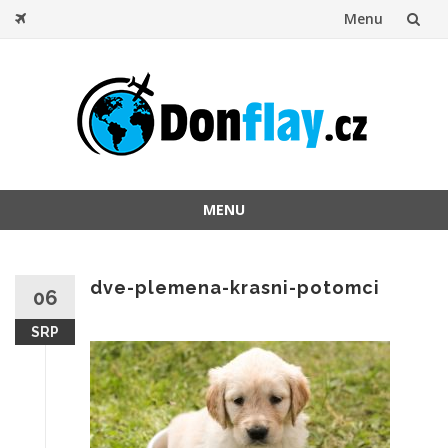
Menu
Přeskočit
na
obsah
MENU
Přeskočit
na
obsah
dve-plemena-krasni-potomci
06
SRP