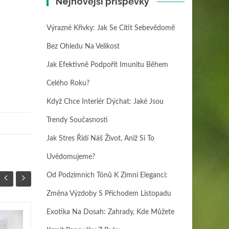
Nejnovější příspěvky
Výrazné Křivky: Jak Se Cítit Sebevědomě
Bez Ohledu Na Velikost
Jak Efektivně Podpořit Imunitu Během
Celého Roku?
Když Chce Interiér Dýchat: Jaké Jsou
Trendy Současnosti
Jak Stres Řídí Náš Život, Aniž Si To
Uvědomujeme?
Od Podzimních Tónů K Zimní Eleganci:
Změna Výzdoby S Příchodem Listopadu
Exotika Na Dosah: Zahrady, Kde Můžete
Jak stres řídí náš