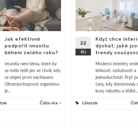
Jak efektivně
Když chce interi
22
podpořit imunitu
dýchat: jaké js
během celého roku?
ŘÍJ
trendy současno
Imunita není téma, které by
Moderní interiéry směř
se mělo řešit jen ve chvíli, kdy
lehkosti, vzdušnosti a
se objeví první nachlazení.
jednoduchosti. Pryč j
Obranyschopnost organismu
časy, kdy dominovaly 
je...
kusy nábytku a těžké...
tyle
Čtěte více
Lifestyle
Čtět