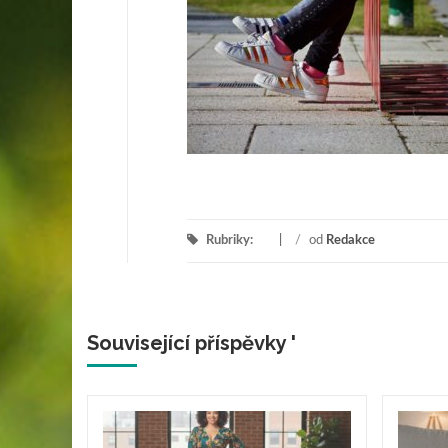
Rubriky:
/
od
Redakce
Související příspěvky '
 tónů