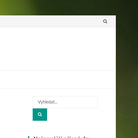
Přeskočit
na
obsah
Hledat: