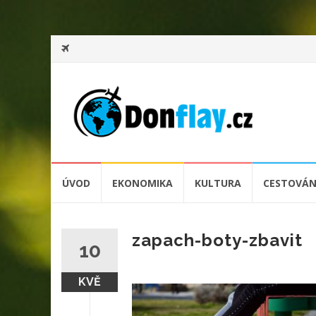
Přeskočit
ÚVOD
EKONOMIKA
KULTURA
CESTOVÁN
na
obsah
zapach-boty-zbavit
10
KVĚ