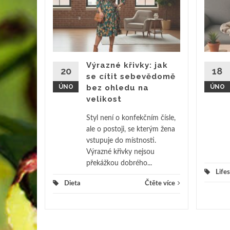
ci:
 s
topadu
ě mizí z
je cítit
Výrazné křivky: jak
20
18
pad je
se cítit sebevědomě
dy
ÚNO
bez ohledu na
ÚNO
velikost
ěte více
Styl není o konfekčním čísle,
ale o postoji, se kterým žena
vstupuje do místnosti.
Výrazné křivky nejsou
překážkou dobrého...
Lifes
Dieta
Čtěte více