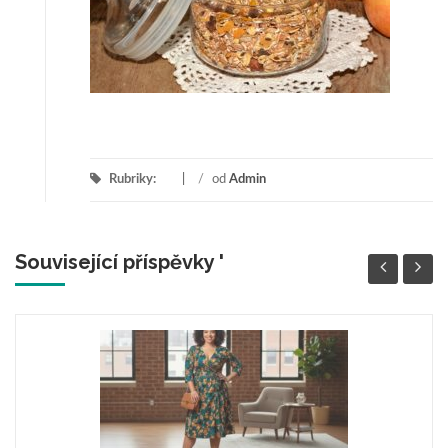
Rubriky:
/
od
Admin
Související příspěvky '