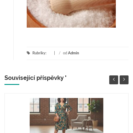
Rubriky:
/
od
Admin
Související příspěvky '