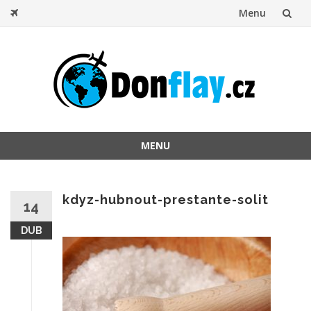
Menu
Přeskočit
na
obsah
MENU
Přeskočit
na
obsah
kdyz-hubnout-prestante-solit
14
DUB