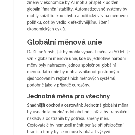
změny v ekonomice by AI mohla přispět k udržení
globální finanční stability. Automatizované systémy by
mohly snížit lidskou chybu a politický vliv na měnovou
politiku, což by vedlo k efektivnějšímu řízení
ekonomických cyklů.
Globální měnová unie
Další možností, jak by mohla vypadat měna za 50 let, je
vznik globální měnové unie, kde by jednotlivé národní
měny byly nahrazeny jednou společnou globální
měnou. Tato unie by mohla vzniknout postupným
sjednocováním regionálních měnových systémů,
podobně jako v případě eurozóny.
Jednotná měna pro všechny
Snadnější obchod a cestování
: Jednotná globální měna
by usnadnila mezinárodní obchod, snížila by transakční
náklady a odstranila by potřebu směny měn.
Cestovatelé by nemuseli měnit peníze při překročení
hranic a firmy by se nemusely obávat výkyvů