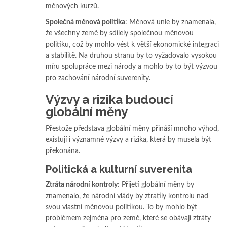
měnových kurzů.
Společná měnová politika
: Měnová unie by znamenala,
že všechny země by sdílely společnou měnovou
politiku, což by mohlo vést k větší ekonomické integraci
a stabilitě. Na druhou stranu by to vyžadovalo vysokou
míru spolupráce mezi národy a mohlo by to být výzvou
pro zachování národní suverenity.
Výzvy a rizika budoucí
globální měny
Přestože představa globální měny přináší mnoho výhod,
existují i významné výzvy a rizika, která by musela být
překonána.
Politická a kulturní suverenita
Ztráta národní kontroly
: Přijetí globální měny by
znamenalo, že národní vlády by ztratily kontrolu nad
svou vlastní měnovou politikou. To by mohlo být
problémem zejména pro země, které se obávají ztráty