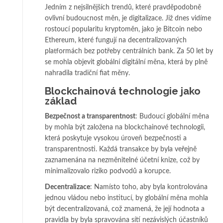
Jedním z nejsilnějších trendů, které pravděpodobně
ovlivní budoucnost měn, je digitalizace. Již dnes vidíme
rostoucí popularitu kryptoměn, jako je Bitcoin nebo
Ethereum, které fungují na decentralizovaných
platformách bez potřeby centrálních bank. Za 50 let by
se mohla objevit globální digitální měna, která by plně
nahradila tradiční fiat měny.
Blockchainová technologie jako
základ
Bezpečnost a transparentnost
: Budoucí globální měna
by mohla být založena na blockchainové technologii,
která poskytuje vysokou úroveň bezpečnosti a
transparentnosti. Každá transakce by byla veřejně
zaznamenána na nezměnitelné účetní knize, což by
minimalizovalo riziko podvodů a korupce.
Decentralizace
: Namísto toho, aby byla kontrolována
jednou vládou nebo institucí, by globální měna mohla
být decentralizovaná, což znamená, že její hodnota a
pravidla by byla spravována sítí nezávislých účastníků