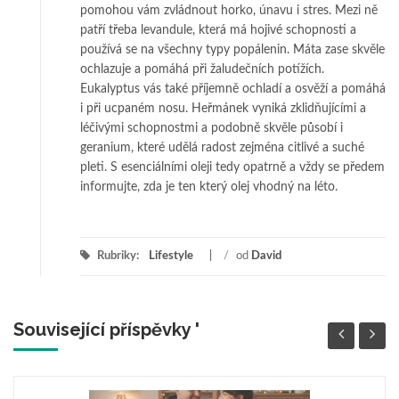
pomohou vám zvládnout horko, únavu i stres. Mezi ně
patří třeba levandule, která má hojivé schopnosti a
používá se na všechny typy popálenin. Máta zase skvěle
ochlazuje a pomáhá při žaludečních potížích.
Eukalyptus vás také příjemně ochladí a osvěží a pomáhá
i při ucpaném nosu. Heřmánek vyniká zklidňujícími a
léčivými schopnostmi a podobně skvěle působí i
geranium, které udělá radost zejména citlivé a suché
pleti. S esenciálními oleji tedy opatrně a vždy se předem
informujte, zda je ten který olej vhodný na léto.
Rubriky:
Lifestyle
/
od
David
Související příspěvky '