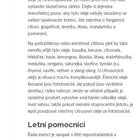
oleje se nesmí aplikovat 12 hodin před tím, než kůži
vystavíte slunečnímu záření. Dejte si zejména
mimořádný pozor, aby tyto oleje nebyly obsaženy ve
vašem opalovacím krému. Jde zejména o bergamot,
citron, grapefruit, limetku, litseu, mandarinku a
pomeranč.
Na podrážděnou nebo extrémně citlivou pleť by také
neměly přijít tyto oleje: bazalka, benzoe, citronela,
hřebíček, kasie, lemongras, libavka, litsea, mateřídouška,
meduňka, oregano, saturejka, skořice, tymián b.s.
thymol, vavřín, vetiver a ylang-ylang. U citrusových
olejů je situace trochu komplikovanější. Éterické oleje
lisované jsou fototoxické, ale pokud jsou vyráběné
destilací, riziko nehrozí. Jenže ve většině případů je
výsledný produkt vytvořen smícháním několika olejů
mezi sebou, takže pokud nemáte stoprocentní jistotu, je
lepší považovat všechny citrusové oleje za fototoxické.
Letní pomocníci
Řada esencí je naopak v létě nepostradatelná a