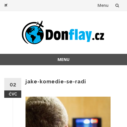
Menu
Přeskočit
na
obsah
MENU
Přeskočit
na
obsah
jake-komedie-se-radi
02
ČVC