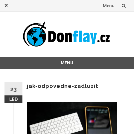
Menu
Přeskočit
na
obsah
MENU
Přeskočit
na
obsah
jak-odpovedne-zadluzit
23
LED