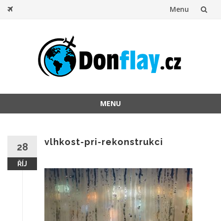
Menu
Přeskočit
na
obsah
MENU
Přeskočit
na
obsah
vlhkost-pri-rekonstrukci
28
ŘÍJ