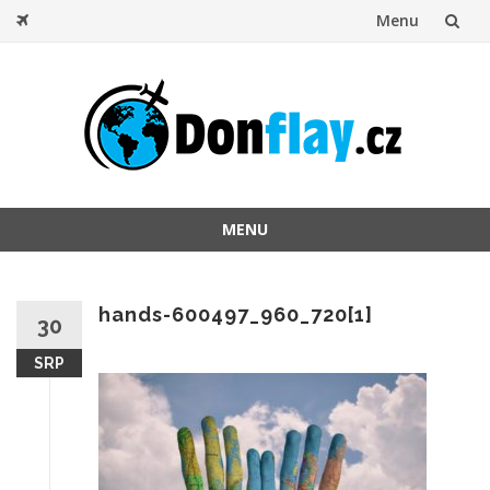
Menu
Přeskočit
na
obsah
MENU
Přeskočit
na
obsah
hands-600497_960_720[1]
30
SRP