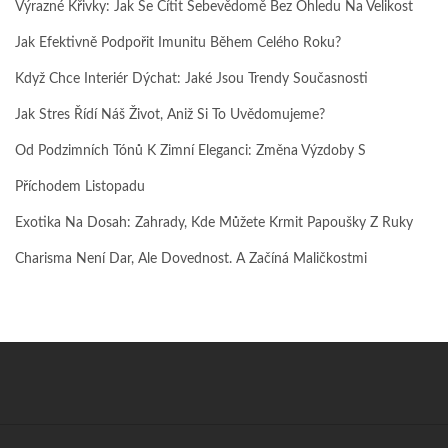
Výrazné Křivky: Jak Se Cítit Sebevědomě Bez Ohledu Na Velikost
Jak Efektivně Podpořit Imunitu Během Celého Roku?
Když Chce Interiér Dýchat: Jaké Jsou Trendy Současnosti
Jak Stres Řídí Náš Život, Aniž Si To Uvědomujeme?
Od Podzimních Tónů K Zimní Eleganci: Změna Výzdoby S
Příchodem Listopadu
Exotika Na Dosah: Zahrady, Kde Můžete Krmit Papoušky Z Ruky
Charisma Není Dar, Ale Dovednost. A Začíná Maličkostmi