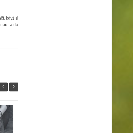
čí, když si
hnout a do
Od podzimních tónů
19
20
k zimní eleganci:
ŘÍJ
změna výzdoby s
SRP
příchodem listopadu