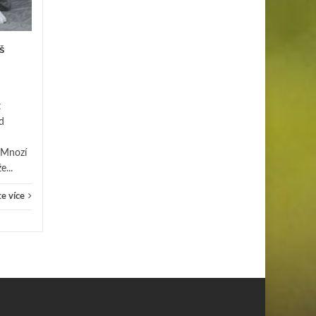
Listí už opadává, dýně mizí z
parapetů a v ovzduší je cítit
š
blížící se zima. Listopad je
ideálním obdobím, kdy
domov...
Lifesty
t
Lifestyle
Čtěte více
d
 Mnozí
e...
e více