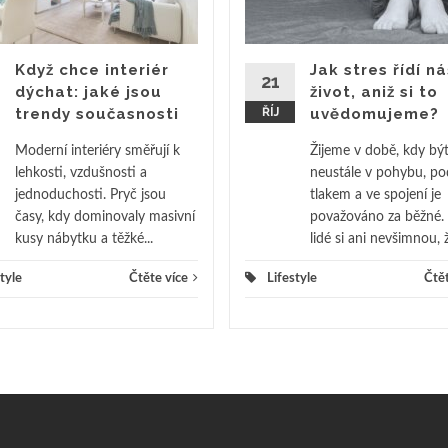
Když chce interiér
Jak stres řídí ná
21
dýchat: jaké jsou
život, aniž si to
trendy současnosti
ŘÍJ
uvědomujeme?
Moderní interiéry směřují k
Žijeme v době, kdy bý
lehkosti, vzdušnosti a
neustále v pohybu, po
jednoduchosti. Pryč jsou
tlakem a ve spojení je
časy, kdy dominovaly masivní
považováno za běžné.
kusy nábytku a těžké...
lidé si ani nevšimnou, ž
tyle
Čtěte více
Lifestyle
Čtět