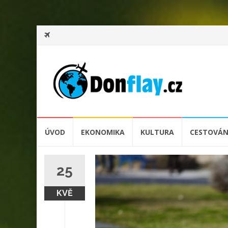
Přeskočit
ÚVOD
EKONOMIKA
KULTURA
CESTOVÁN
na
obsah
25
KVĚ