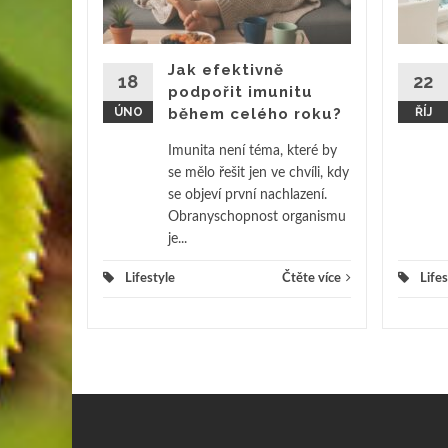
otkal
ni
 – a
Jak efektivně
18
22
ý dojem.
podpořit imunitu
ÚNO
během celého roku?
ŘÍJ
ěte více
Imunita není téma, které by
se mělo řešit jen ve chvíli, kdy
se objeví první nachlazení.
Obranyschopnost organismu
je...
Lifestyle
Čtěte více
Lifes