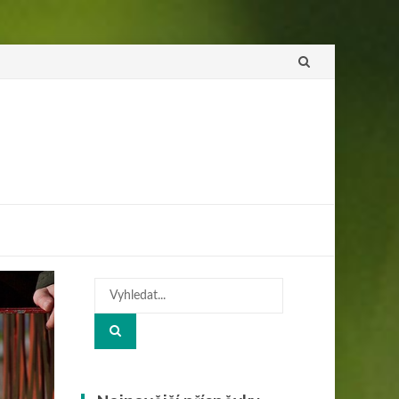
Přeskočit
na
obsah
Hledat: