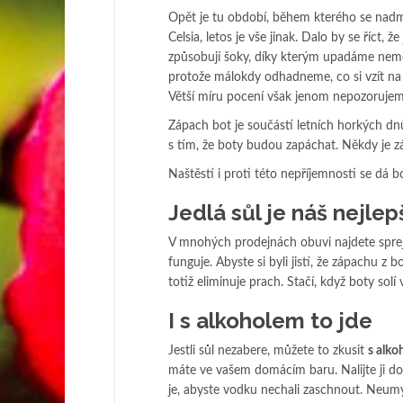
Opět je tu období, během kterého se nadmí
Celsia, letos je vše jinak. Dalo by se říct, 
způsobují šoky, díky kterým upadáme nem
protože málokdy odhadneme, co si vzít na
Větší míru pocení však jenom nepozorujeme
Zápach bot je součástí letních horkých d
s tím, že boty budou zapáchat. Někdy je zápa
Naštěstí i proti této nepříjemnosti se dá b
Jedlá sůl je náš nejle
V mnohých prodejnách obuvi najdete spreje
funguje. Abyste si byli jistí, že zápachu z 
totiž eliminuje prach. Stačí, když boty solí
I s alkoholem to jde
Jestli sůl nezabere, můžete to zkusit
s alk
máte ve vašem domácím baru. Nalijte ji do 
je, abyste vodku nechali zaschnout. Neumýv