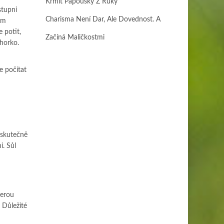
Krmit Papoušky Z Ruky
stupni
Charisma Není Dar, Ale Dovednost. A
nám
 potit,
Začíná Maličkostmi
horko.
e počítat
 skutečně
i. Sůl
terou
 Důležité