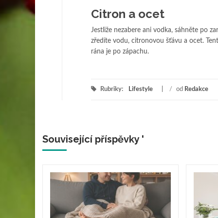
Citron a ocet
Jestliže nezabere ani vodka, sáhněte po zar
zředíte vodu, citronovou šťávu a ocet. Ten
rána je po zápachu.
Rubriky:
Lifestyle
/
od
Redakce
Související příspěvky '
dar,
 A
ostmi