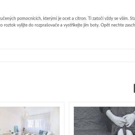
učených pomocnících, kterými je ocet a citron. Ti zatočí vždy se vším. Sta
to roztok vylijte do rozprašovače a vystříkejte jím boty. Opět nechte zasc