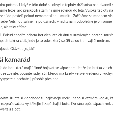
ru potíme. I když v této době se obvykle teploty drží sotva nad dvaceti 
že jsme letos jaro přeskočili a zamířili jsme rovnou do léta. Vysoké teploty 
ocní do postelí, pokud nemáme silnou imunitu. Začínáme se mnohem více
 sebe. Většinou sáhneme po džínech, v nichž nám odpoledne je ohromné 
, ale taky cítíme.
nů. Pokud chodíte během horkých letních dnů v uzavřených botách, musít
ch takřka cítit, jindy je to odér, který se šíří celou tramvají či metrem.
ojovat. Otázkou je, jak?
pší kamarád
 do bot, které mají účinně bojovat se zápachem. Jenže jen hrstka z nich
bot se zbavíte, použijte raději sůl, kterou má každý ve své kredenci v kuchyn
 vysypete a necháte ji působit přes noc.
oholem
. Kupte si v obchodě tu nejlevnější vodku nebo si vezměte vodku, k
rozprašovače a vystříkejte jí zapáchající botu. Do rána opět zápach zmizí.
ejte ji z bot.