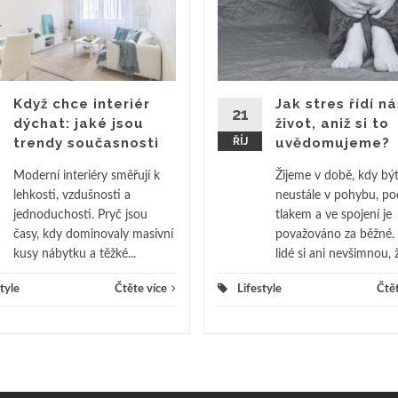
Když chce interiér
Jak stres řídí ná
21
dýchat: jaké jsou
život, aniž si to
trendy současnosti
ŘÍJ
uvědomujeme?
Moderní interiéry směřují k
Žijeme v době, kdy bý
lehkosti, vzdušnosti a
neustále v pohybu, po
jednoduchosti. Pryč jsou
tlakem a ve spojení je
časy, kdy dominovaly masivní
považováno za běžné.
kusy nábytku a těžké...
lidé si ani nevšimnou, ž
tyle
Čtěte více
Lifestyle
Čtět