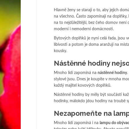
Hlavně ženy se starají o to, aby jejich d
na všechno. Často zapomínají na doplňky, 
na to nejdůležitější, bez čeho domov není
moderní i nemoderní domácnosti.
Bytových doplňků je nyní celá řada, jsou v
líbivosti a potom je doma aranžují na míst
kousky.
Nástěnné hodiny nejso
Mnoho lidí zapomíná na
nástěnné hodiny
.
stylové jsou. Dnes je koupíte v mnoha mod
každý majitel kovových doplňků.
Nástěnné hodiny by měly být součástí ka
hodinky, málokdo jdou hodiny na troubě s
Nezapomeňte na lamp
Mnoho lidí zapomíná i na
lampu do obývac