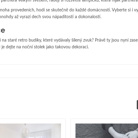
i partnera velkým světlem, raději si rozsviťte lampičku, která nijak partnera
mnoha provedeních, hodí se skutečně do každé domácnosti. Vyberte si i 
nohdy až vyrazí dech svou nápaditostí a dokonalostí.
ce
 na staré retro budíky, které vydávaly šílený zvuk? Právě ty jsou nyní zas
 je dejte na noční stolek jako takovou dekoraci.