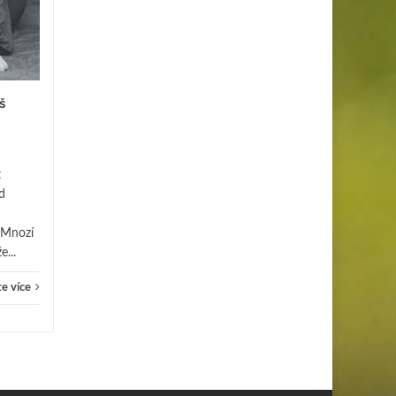
k zimní eleganci:
ŘÍJ
změna výzdoby s
SRP
příchodem listopadu
Listí už opadává, dýně mizí z
parapetů a v ovzduší je cítit
š
blížící se zima. Listopad je
ideálním obdobím, kdy
domov...
Lifesty
t
Lifestyle
Čtěte více
d
 Mnozí
e...
e více