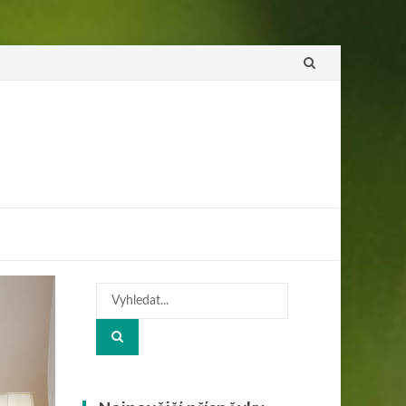
Přeskočit
na
obsah
Hledat: