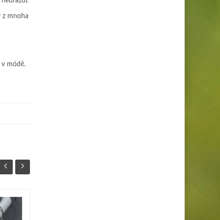
 nedráždí.
vy z mnoha
e v módě.
Od podzimních tónů
19
20