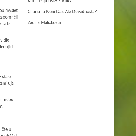
Krmit Papoušky Z Ruky
hou myslet
Charisma Není Dar, Ale Dovednost. A
ezapomněli
Začíná Maličkostmi
 každé
y dle
edující
 stále
zamiluje
on nebo
m.
u čte u