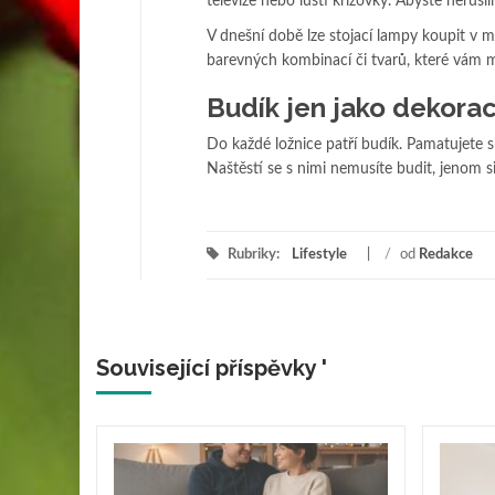
televize nebo luští křížovky. Abyste nerušil
V dnešní době lze stojací lampy koupit v 
barevných kombinací či tvarů, které vám m
Budík jen jako dekora
Do každé ložnice patří budík. Pamatujete si
Naštěstí se s nimi nemusíte budit, jenom si
Rubriky:
Lifestyle
/
od
Redakce
Související příspěvky '
dar,