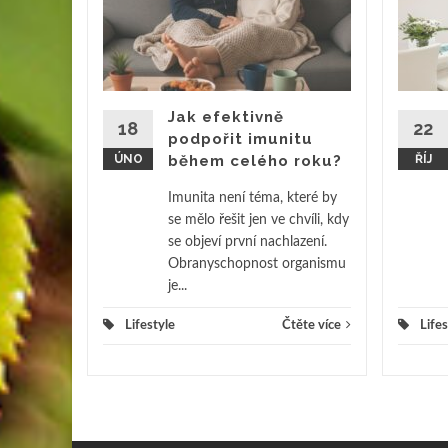
 A
ostmi
otkal
ni
 – a
Jak efektivně
18
22
ý dojem.
podpořit imunitu
ÚNO
během celého roku?
ŘÍJ
ěte více
Imunita není téma, které by
se mělo řešit jen ve chvíli, kdy
se objeví první nachlazení.
Obranyschopnost organismu
je...
Lifestyle
Čtěte více
Lifes