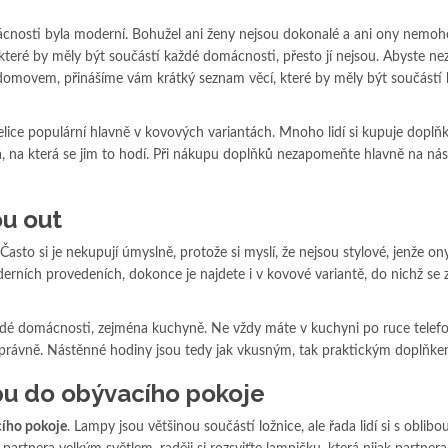
omácnosti byla moderní. Bohužel ani ženy nejsou dokonalé a ani ony nemo
které by měly být součástí každé domácnosti, přesto jí nejsou. Abyste n
 domovem, přinášíme vám krátký seznam věcí, které by měly být součástí
elice populární hlavně v kovových variantách. Mnoho lidí si kupuje doplňk
a, na která se jim to hodí. Při nákupu doplňků nezapomeňte hlavně na násl
u out
 Často si je nekupují úmyslně, protože si myslí, že nejsou stylové, jenže ony
erních provedeních, dokonce je najdete i v kovové variantě, do nichž se 
ždé domácnosti, zejména kuchyně. Ne vždy máte v kuchyni po ruce telef
právně. Nástěnné hodiny jsou tedy jak vkusným, tak praktickým doplňke
u do obývacího pokoje
ího pokoje
. Lampy jsou většinou součástí ložnice, ale řada lidí si s oblibo