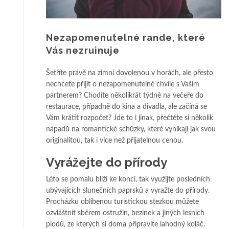
Nezapomenutelné rande, které
Vás nezruinuje
Šetříte právě na zimní dovolenou v horách, ale přesto
nechcete přijít o nezapomenutelné chvíle s Vaším
partnerem? Chodíte několikrát týdně na večeře do
restaurace, případně do kina a divadla, ale začíná se
Vám krátit rozpočet? Jde to i jinak, přečtěte si několik
nápadů na romantické schůzky, které vynikají jak svou
originalitou, tak i více než přijatelnou cenou.
Vyrážejte do přírody
Léto se pomalu blíží ke konci, tak využijte posledních
ubývajících slunečních paprsků a vyražte do přírody.
Procházku oblíbenou turistickou stezkou můžete
ozvláštnit sběrem ostružin, bezinek a jiných lesních
plodů, ze kterých si doma připravíte lahodný koláč.