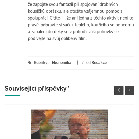
že zapojíte svou fantazii při spojování drobných
kousíčků obrázku, ale otužíte vzájemnou pomoc a
spolupráci. Cítíte-li , že ani jedna z těchto aktivit není to
pravé, připravte si sáček teplého, kouřícího se popcornu
a zabaleni do deky se v pohodlí vaší pohovky se
podívejte na svůj oblíbený film.
Rubriky:
Ekonomika
/
od
Redakce
Související příspěvky '