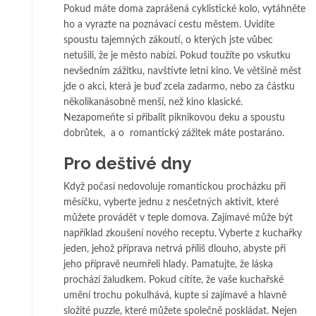
Pokud máte doma zaprášená cyklistické kolo, vytáhněte
ho a vyrazte na poznávací cestu městem. Uvidíte
spoustu tajemných zákoutí, o kterých jste vůbec
netušili, že je město nabízí. Pokud toužíte po vskutku
nevšedním zážitku, navštivte letní kino. Ve většině měst
jde o akci, která je buď zcela zadarmo, nebo za částku
několikanásobně menší, než kino klasické.
Nezapomeňte si přibalit piknikovou deku a spoustu
dobrůtek, a o romantický zážitek máte postaráno.
Pro deštivé dny
Když počasí nedovoluje romantickou procházku při
měsíčku, vyberte jednu z nesčetných aktivit, které
můžete provádět v teple domova. Zajímavé může být
například zkoušení nového receptu. Vyberte z kuchařky
jeden, jehož příprava netrvá příliš dlouho, abyste při
jeho přípravě neumřeli hlady. Pamatujte, že láska
prochází žaludkem. Pokud cítíte, že vaše kuchařské
umění trochu pokulhává, kupte si zajímavé a hlavně
složité puzzle, které můžete společně poskládat. Nejen