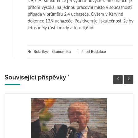
s 9,7 %. Konkurence při výběru nových zaměstnanců je
přitom vysoká, na jednou pracovní místo v současnosti
připadá v průměru 2,4 uchazeče. Ovšem v Karviné
dokonce 13,9 uchazeče. Pozitivem je i skutečnost, že by
letos měly růst i mzdy a to o 4,6 %.
Rubriky:
Ekonomika
/
od
Redakce
Související příspěvky '