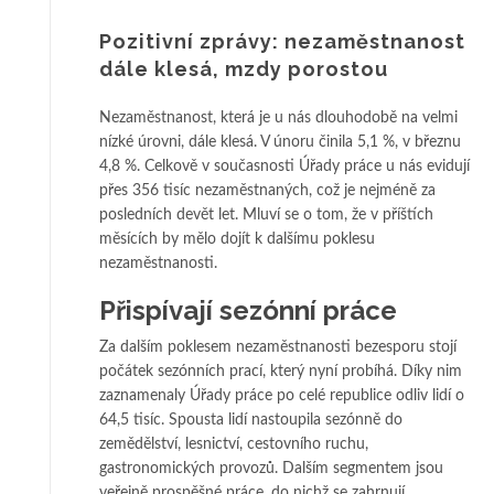
Pozitivní zprávy: nezaměstnanost
dále klesá, mzdy porostou
Nezaměstnanost, která je u nás dlouhodobě na velmi
nízké úrovni, dále klesá. V únoru činila 5,1 %, v březnu
4,8 %. Celkově v současnosti Úřady práce u nás evidují
přes 356 tisíc nezaměstnaných, což je nejméně za
posledních devět let. Mluví se o tom, že v příštích
měsících by mělo dojít k dalšímu poklesu
nezaměstnanosti.
Přispívají sezónní práce
Za dalším poklesem nezaměstnanosti bezesporu stojí
počátek sezónních prací, který nyní probíhá. Díky nim
zaznamenaly Úřady práce po celé republice odliv lidí o
64,5 tisíc. Spousta lidí nastoupila sezónně do
zemědělství, lesnictví, cestovního ruchu,
gastronomických provozů. Dalším segmentem jsou
veřejně prospěšné práce, do nichž se zahrnují