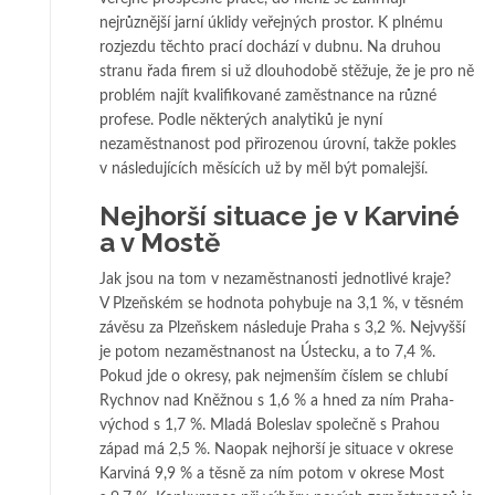
nejrůznější jarní úklidy veřejných prostor. K plnému
rozjezdu těchto prací dochází v dubnu. Na druhou
stranu řada firem si už dlouhodobě stěžuje, že je pro ně
problém najít kvalifikované zaměstnance na různé
profese. Podle některých analytiků je nyní
nezaměstnanost pod přirozenou úrovní, takže pokles
v následujících měsících už by měl být pomalejší.
Nejhorší situace je v Karviné
a v Mostě
Jak jsou na tom v nezaměstnanosti jednotlivé kraje?
V Plzeňském se hodnota pohybuje na 3,1 %, v těsném
závěsu za Plzeňskem následuje Praha s 3,2 %. Nejvyšší
je potom nezaměstnanost na Ústecku, a to 7,4 %.
Pokud jde o okresy, pak nejmenším číslem se chlubí
Rychnov nad Kněžnou s 1,6 % a hned za ním Praha-
východ s 1,7 %. Mladá Boleslav společně s Prahou
západ má 2,5 %. Naopak nejhorší je situace v okrese
Karviná 9,9 % a těsně za ním potom v okrese Most